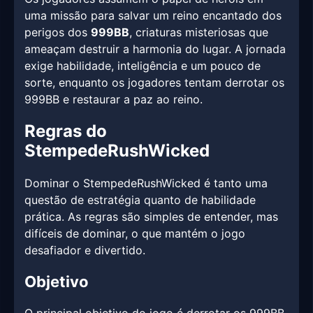
uma missão para salvar um reino encantado dos
perigos dos
999BB
, criaturas misteriosas que
ameaçam destruir a harmonia do lugar. A jornada
exige habilidade, inteligência e um pouco de
sorte, enquanto os jogadores tentam derrotar os
999BB e restaurar a paz ao reino.
Regras do
StempedeRushWicked
Dominar o StempedeRushWicked é tanto uma
questão de estratégia quanto de habilidade
prática. As regras são simples de entender, mas
difíceis de dominar, o que mantém o jogo
desafiador e divertido.
Objetivo