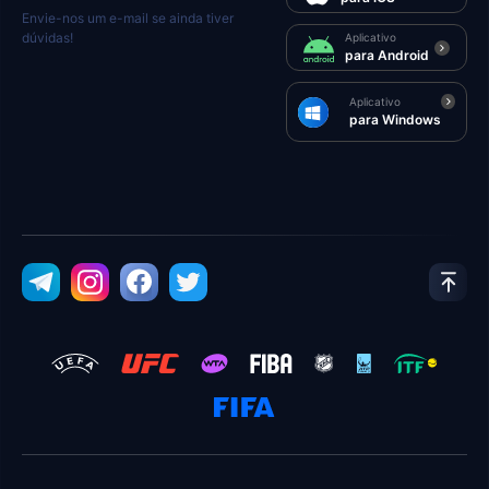
Envie-nos um e-mail se ainda tiver
dúvidas!
Aplicativo
para Android
Aplicativo
para Windows