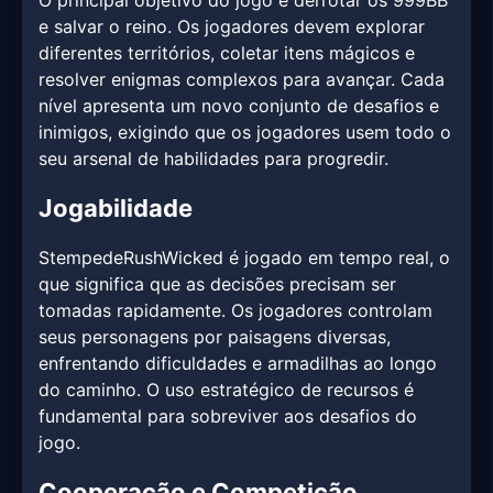
O principal objetivo do jogo é derrotar os 999BB
e salvar o reino. Os jogadores devem explorar
diferentes territórios, coletar itens mágicos e
resolver enigmas complexos para avançar. Cada
nível apresenta um novo conjunto de desafios e
inimigos, exigindo que os jogadores usem todo o
seu arsenal de habilidades para progredir.
Jogabilidade
StempedeRushWicked é jogado em tempo real, o
que significa que as decisões precisam ser
tomadas rapidamente. Os jogadores controlam
seus personagens por paisagens diversas,
enfrentando dificuldades e armadilhas ao longo
do caminho. O uso estratégico de recursos é
fundamental para sobreviver aos desafios do
jogo.
Cooperação e Competição