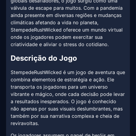
globais desafiadores, o jogo surgiu como uma
válvula de escape para muitos. Com a pandemia
ainda presente em diversas regiões e mudanças
climáticas afetando a vida no planeta,
StempedeRushWicked oferece um mundo virtual
onde os jogadores podem exercitar sua
criatividade e aliviar o stress do cotidiano.
Descrição do Jogo
StempedeRushWicked é um jogo de aventura que
combina elementos de estratégia e ação. Ele
transporta os jogadores para um universo
vibrante e mágico, onde cada decisão pode levar
a resultados inesperados. O jogo é conhecido
não apenas por suas visuais deslumbrantes, mas
também por sua narrativa complexa e cheia de
reviravoltas.
Os jogadores assumem o papel de heróis em