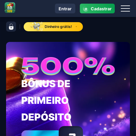
+
Entrar
Cadastrar
navegação 999BB
barra de controle 999BB
Dinheiro grátis!
BÔNUS DE
PRIMEIRO
DEPÓSITO