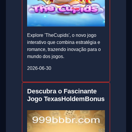
Explore 'TheCupids', o novo jogo
interativo que combina estratégia e
romance, trazendo inovação para o
mundo dos jogos.
2026-06-30
Descubra o Fascinante
Jogo TexasHoldemBonus