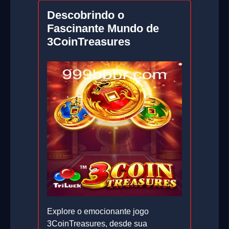
Descobrindo o
Fascinante Mundo de
3CoinTreasures
Explore o emocionante jogo
3CoinTreasures, desde sua