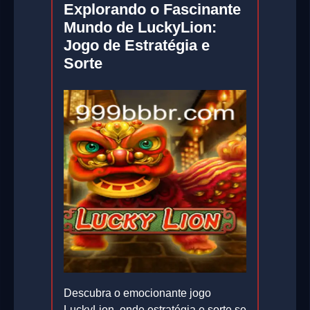
Explorando o Fascinante
Mundo de LuckyLion:
Jogo de Estratégia e
Sorte
Descubra o emocionante jogo
LuckyLion, onde estratégia e sorte se