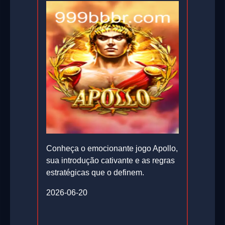
Conheça o emocionante jogo Apollo,
sua introdução cativante e as regras
estratégicas que o definem.
2026-06-20