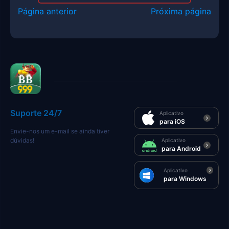
Página anterior
Próxima página
Suporte 24/7
Aplicativo
para iOS
Envie-nos um e-mail se ainda tiver
dúvidas!
Aplicativo
para Android
Aplicativo
para Windows