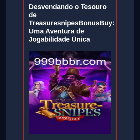
Desvendando o Tesouro
2026-06-26
de
TreasuresnipesBonusBuy:
Uma Aventura de
Jogabilidade Única