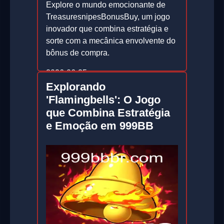
Explore o mundo emocionante de
TreasuresnipesBonusBuy, um jogo
inovador que combina estratégia e
sorte com a mecânica envolvente do
bônus de compra.
2026-06-25
Explorando
'Flamingbells': O Jogo
que Combina Estratégia
e Emoção em 999BB