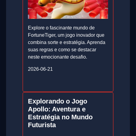
Explore o fascinante mundo de
FortuneTiger, um jogo inovador que
combina sorte e estratégia. Aprenda
suas regras e como se destacar
neste emocionante desafio.
2026-06-21
Explorando o Jogo
Apollo: Aventura e
Estratégia no Mundo
Futurista