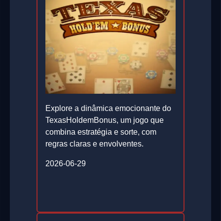
Explore a dinâmica emocionante do
TexasHoldemBonus, um jogo que
combina estratégia e sorte, com
regras claras e envolventes.
2026-06-29