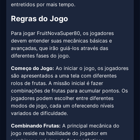
entretidos por mais tempo.
Regras do Jogo
Para jogar FruitNovaSuper80, os jogadores
devem entender suas mecânicas básicas e
avançadas, que irão guiá-los através das
diferentes fases do jogo.
Começo do Jogo:
Ao iniciar o jogo, os jogadores
são apresentados a uma tela com diferentes
rolos de frutas. A missão inicial é fazer
combinações de frutas para acumular pontos. Os
jogadores podem escolher entre diferentes
modos de jogo, cada um oferecendo níveis
variados de dificuldade.
Combinando Frutas:
A principal mecânica do
jogo reside na habilidade do jogador em