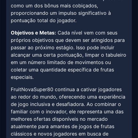
como um dos bônus mais cobiçados,
proporcionando um impulso significativo à
pontuação total do jogador.
Objetivos e Metas:
Cada nível vem com seus
próprios objetivos que devem ser atingidos para
passar ao próximo estágio. Isso pode incluir
alcançar uma certa pontuação, limpar o tabuleiro
em um número limitado de movimentos ou
coletar uma quantidade específica de frutas
especiais.
FruitNovaSuper80 continua a cativar jogadores
ao redor do mundo, oferecendo uma experiência
de jogo inclusiva e desafiadora. Ao combinar o
familiar com o inovador, ele representa uma das
melhores ofertas disponíveis no mercado
atualmente para amantes de jogos de frutas
clássicos e novos jogadores em busca de