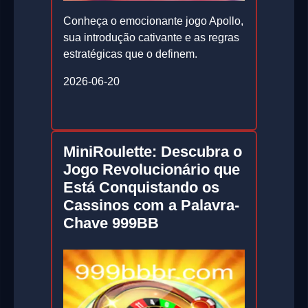
Conheça o emocionante jogo Apollo,
sua introdução cativante e as regras
estratégicas que o definem.
2026-06-20
MiniRoulette: Descubra o
Jogo Revolucionário que
Está Conquistando os
Cassinos com a Palavra-
Chave 999BB