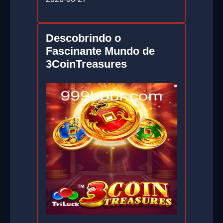
Descobrindo o
Fascinante Mundo de
3CoinTreasures