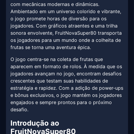
com mecânicas modernas e dinâmicas.
Ambientado em um universo colorido e vibrante,
o jogo promete horas de diversão para os
jogadores. Com gráficos atraentes e uma trilha
sonora envolvente, FruitNovaSuper80 transporta
os jogadores para um mundo onde a colheita de
frutas se torna uma aventura épica.
O jogo centra-se na coleta de frutas que
aparecem em formato de rolos. À medida que os
jogadores avançam no jogo, encontram desafios
crescentes que testam suas habilidades de
estratégia e rapidez. Com a adição de power-ups
e bônus exclusivos, o jogo mantém os jogadores
engajados e sempre prontos para o próximo
desafio.
Introdução ao
FruitNovaSuper80