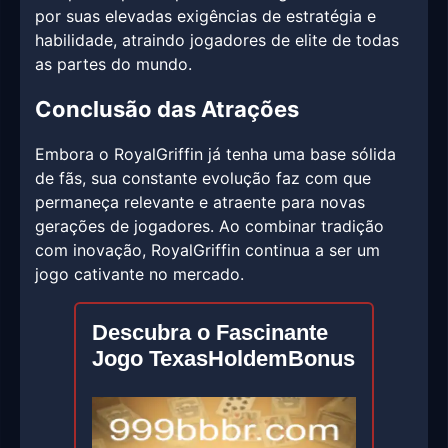
por suas elevadas exigências de estratégia e
habilidade, atraindo jogadores de elite de todas
as partes do mundo.
Conclusão das Atrações
Embora o RoyalGriffin já tenha uma base sólida
de fãs, sua constante evolução faz com que
permaneça relevante e atraente para novas
gerações de jogadores. Ao combinar tradição
com inovação, RoyalGriffin continua a ser um
jogo cativante no mercado.
Descubra o Fascinante
Jogo TexasHoldemBonus