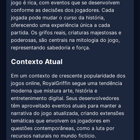
jogo é rica, com eventos que se desenvolvem
conforme as decisões dos jogadores. Cada
jogada pode mudar o curso da história,
oferecendo uma experiência única a cada
partida. Os grifos reais, criaturas majestosas e
poderosas, são centrais na mitologia do jogo,
representando sabedoria e força.
Contexto Atual
Em um contexto de crescente popularidade dos
jogos online, RoyalGriffin segue uma tendência
moderna que mistura arte, história e
entretenimento digital. Seus desenvolvedores
têm aproveitado eventos atuais para manter a
narrativa do jogo atualizada, criando extensões
temáticas que envolvem os jogadores em
questões contemporâneas, como a luta por
recursos naturais no mundo fictício.