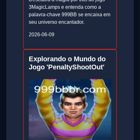
3MagicLamps e entenda como a
palavra-chave 999BB se encaixa em
seu universo encantador.
2026-06-09
Explorando o Mundo do
Jogo 'PenaltyShootOut'