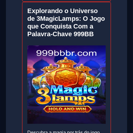
Explorando o Universo
de 3MagicLamps: O Jogo
que Conquista Com a
Palavra-Chave 999BB
Descubra a magia por trás do jogo