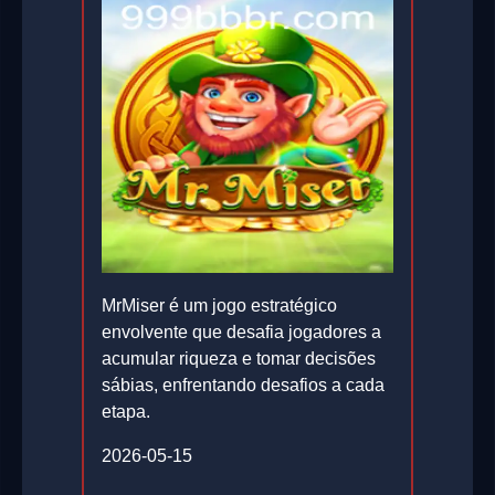
MrMiser é um jogo estratégico
envolvente que desafia jogadores a
acumular riqueza e tomar decisões
sábias, enfrentando desafios a cada
etapa.
2026-05-15