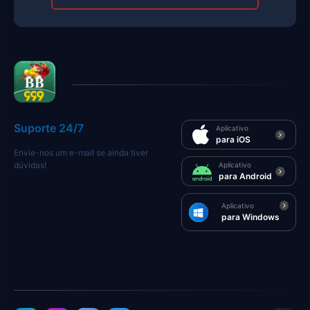
Suporte 24/7
Aplicativo
para iOS
Envie-nos um e-mail se ainda tiver
dúvidas!
Aplicativo
para Android
Aplicativo
para Windows