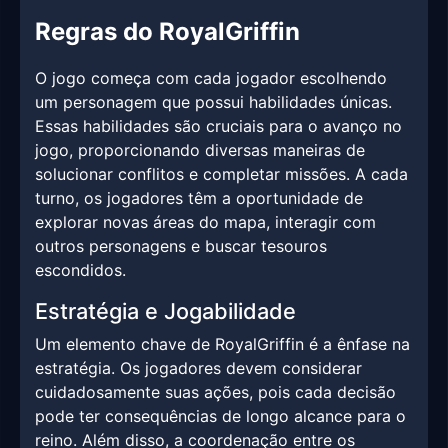
Regras do RoyalGriffin
O jogo começa com cada jogador escolhendo
um personagem que possui habilidades únicas.
Essas habilidades são cruciais para o avanço no
jogo, proporcionando diversas maneiras de
solucionar conflitos e completar missões. A cada
turno, os jogadores têm a oportunidade de
explorar novas áreas do mapa, interagir com
outros personagens e buscar tesouros
escondidos.
Estratégia e Jogabilidade
Um elemento chave de RoyalGriffin é a ênfase na
estratégia. Os jogadores devem considerar
cuidadosamente suas ações, pois cada decisão
pode ter consequências de longo alcance para o
reino. Além disso, a coordenação entre os