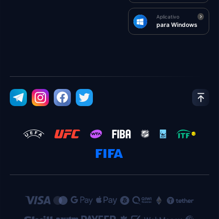
Aplicativo
para Windows