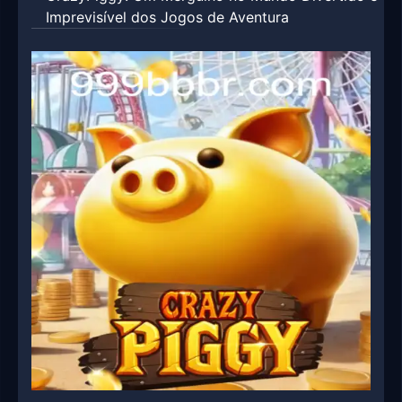
Imprevisível dos Jogos de Aventura