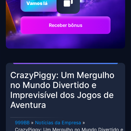
Vamos lá
Receber bônus
CrazyPiggy: Um Mergulho
no Mundo Divertido e
Imprevisível dos Jogos de
Aventura
999BB
»
Notícias da Empresa
»
CrazyPiggy: Um Mergulho no Mundo Divertido e