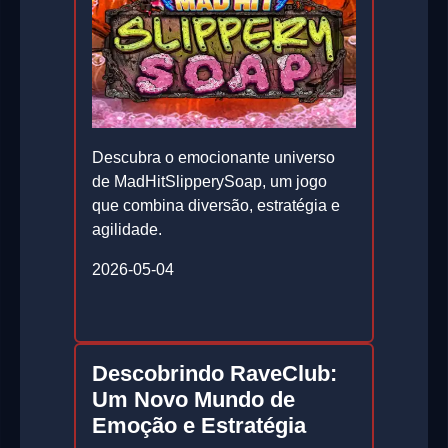
Descubra o emocionante universo
de MadHitSlipperySoap, um jogo
que combina diversão, estratégia e
agilidade.
2026-05-04
Descobrindo RaveClub:
Um Novo Mundo de
Emoção e Estratégia