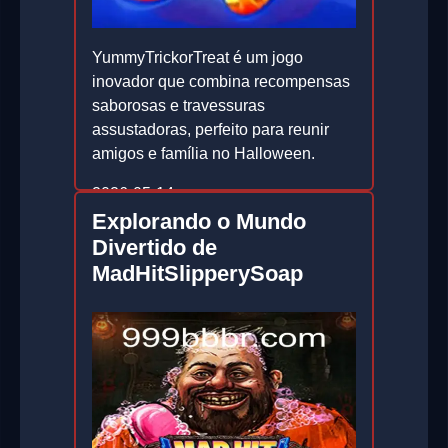
YummyTrickorTreat é um jogo
inovador que combina recompensas
saborosas e travessuras
assustadoras, perfeito para reunir
amigos e família no Halloween.
2026-05-14
Explorando o Mundo
Divertido de
MadHitSlipperySoap