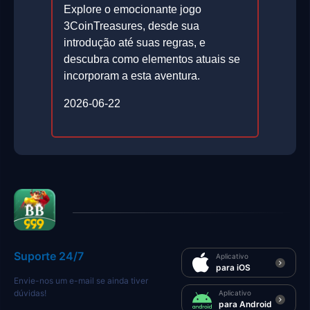
Explore o emocionante jogo
3CoinTreasures, desde sua
introdução até suas regras, e
descubra como elementos atuais se
incorporam a esta aventura.
2026-06-22
Suporte 24/7
Aplicativo
para iOS
Envie-nos um e-mail se ainda tiver
dúvidas!
Aplicativo
para Android