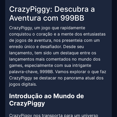
CrazyPiggy: Descubra a
Aventura com 999BB
CrazyPiggy, um jogo que rapidamente
conquistou o coração e a mente dos entusiastas
de jogos de aventura, nos presenteia com um
enredo único e desafiador. Desde seu
lançamento, tem sido um destaque entre os
lançamentos mais comentados no mundo dos
games, especialmente com sua intrigante
palavra-chave, 999BB. Vamos explorar o que faz
CrazyPiggy se destacar no panorama atual dos
jogos digitais.
Introdução ao Mundo de
CrazyPiggy
CrazyPiggy nos transporta para um universo