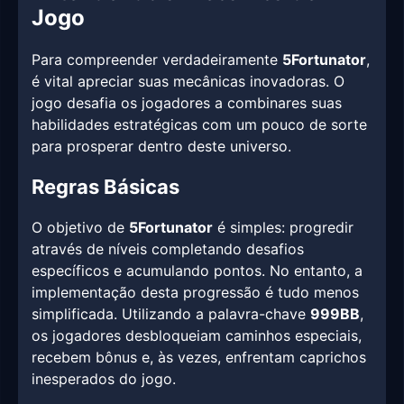
Jogo
Para compreender verdadeiramente
5Fortunator
,
é vital apreciar suas mecânicas inovadoras. O
jogo desafia os jogadores a combinares suas
habilidades estratégicas com um pouco de sorte
para prosperar dentro deste universo.
Regras Básicas
O objetivo de
5Fortunator
é simples: progredir
através de níveis completando desafios
específicos e acumulando pontos. No entanto, a
implementação desta progressão é tudo menos
simplificada. Utilizando a palavra-chave
999BB
,
os jogadores desbloqueiam caminhos especiais,
recebem bônus e, às vezes, enfrentam caprichos
inesperados do jogo.