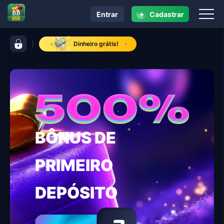
+
Entrar
Cadastrar
navegação 999BB
barra de controle 999BB
Dinheiro grátis!
BÔNUS DE
PRIMEIRO
DEPÓSITO