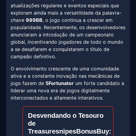
atualizações regulares e eventos especiais que
exploram ainda mais a versatilidade da palavra-
chave
999BB
, o jogo continua a crescer em
popularidade. Recentemente, os desenvolvedores
anunciaram a introdução de um campeonato
global, incentivando jogadores de todo o mundo
a se desafiarem e conquistarem o título de
campeão definitivo.
O envolvimento crescente de uma comunidade
ativa e a constante inovação nas mecânicas de
jogo fazem de
5Fortunator
um forte candidato a
liderar uma nova era de jogos digitalmente
interconectados e altamente interativos.
Desvendando o Tesouro
de
TreasuresnipesBonusBuy: