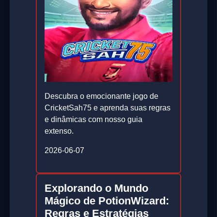
Descubra o emocionante jogo de
CricketSah75 e aprenda suas regras
e dinâmicas com nosso guia
extenso.
2026-06-07
Explorando o Mundo
Mágico de PotionWizard:
Regras e Estratégias