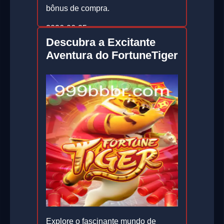
bônus de compra.
2026-06-25
Descubra a Excitante
Aventura do FortuneTiger
Explore o fascinante mundo de